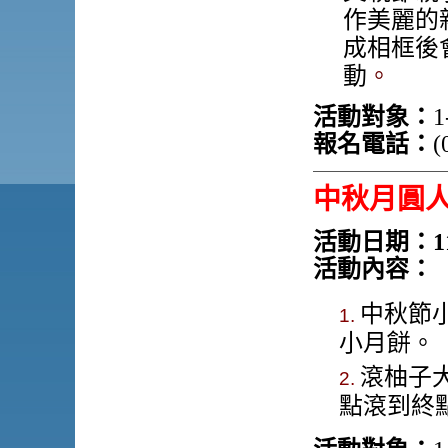
作美麗的
成相框後
動
。
活動對象：
1
報名電話：
(
中秋月圓
活動日期：11
活動內容：
中秋節
小月餅。
滾柚子
點滾到終