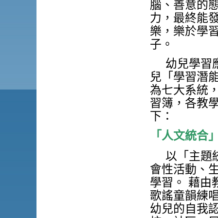
腦、善意的
力，最終能
樂，樂於學習
子。
幼兒學習
兒「學習潛
為七大系統
習簿，各教
下：
「人文統合
以「主題
會性活動、
學習。 藉由
歌謠童韻練
幼兒的自我