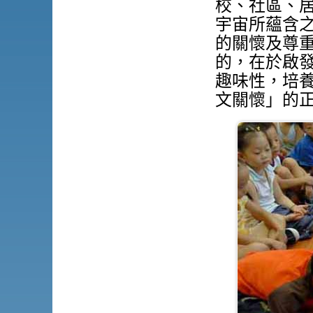
校、社區、
宇宙所蘊含
的關懷及尊
的，在於啟
趣味性，培
文關懷」的